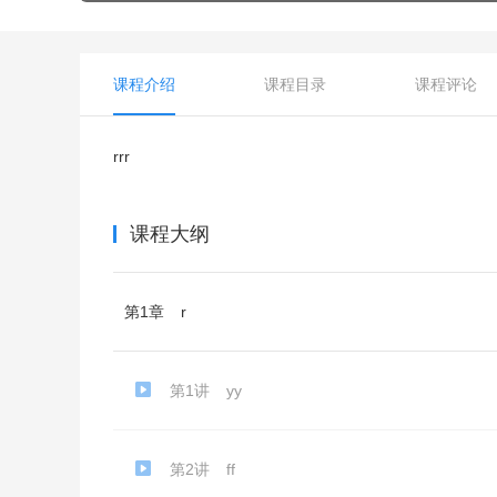
课程介绍
课程目录
课程评论
rrr
课程大纲
第1章
r
第1讲
yy
第2讲
ff