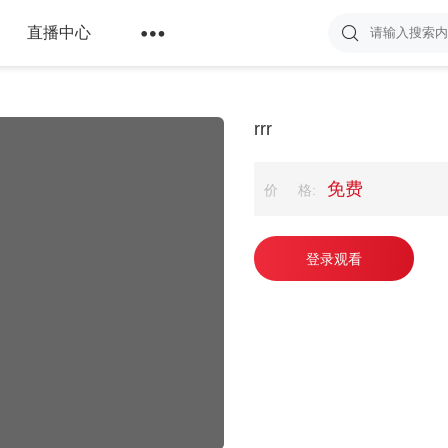

直播中心
rrr
免费
价 格:
登录观看