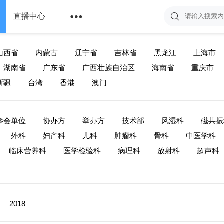

直播中心
山西省
内蒙古
辽宁省
吉林省
黑龙江
上海市
湖南省
广东省
广西壮族自治区
海南省
重庆市
新疆
台湾
香港
澳门
参会单位
协办方
举办方
技术部
风湿科
磁共振
外科
妇产科
儿科
肿瘤科
骨科
中医学科
临床营养科
医学检验科
病理科
放射科
超声科
2018